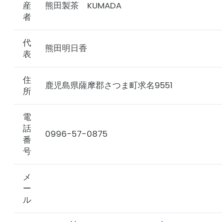
産
熊田製茶 KUMADA
者
代
熊田明日香
表
住
鹿児島県薩摩郡さつま町求名9551
所
電
話
0996-57-0875
番
号
メ
ー
ル