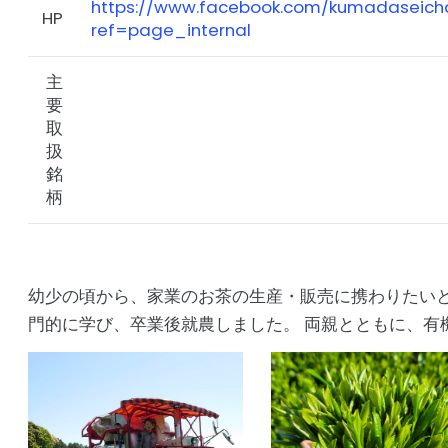
https://www.facebook.com/kumadaseich
HP
ref=page_internal
主
要
取
扱
銘
柄
幼少の頃から、家業のお茶の生産・販売に携わりたい
門的に学び、卒業後就農しました。 両親とともに、有