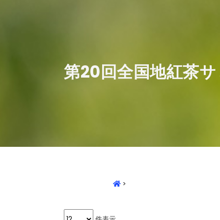
​第20回全国地紅茶サ
>
件表示