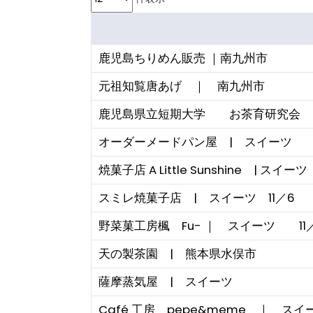
鹿児島ちりめん販売 ｜南九州市
元祖知覧唐あげ ｜ 南九州市
鹿児島県立短期大学 お茶育研究会
オーダーメードパン屋 | スイーツ
焼菓子店 A Little Sunshine | スイーツ
スミレ焼菓子店 | スイーツ 11／6
野菜菓工房楓 Fu- ｜ スイーツ 11
天の製茶園 | 熊本県水俣市
薩摩蒸気屋 | スイーツ
Café 工房 pepe&meme ｜ スイ