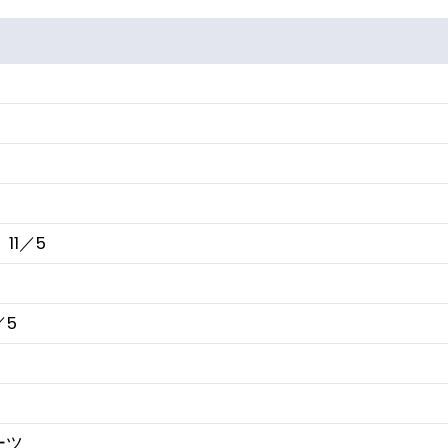
 11／5
／5
ーツ