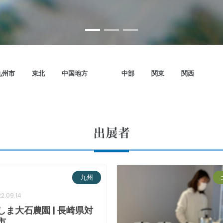
九州市
東北
中国地方
中部
関東
関西
出展者
九州
2.09.14
しま大石農園 | 長崎県対
市