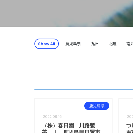
Show All
鹿児島県
九州
北陸
南
鹿児島県
2022.09.16
202
（株）春日園 川路製
つ
茶 ｜ 鹿児島県日置市
馬