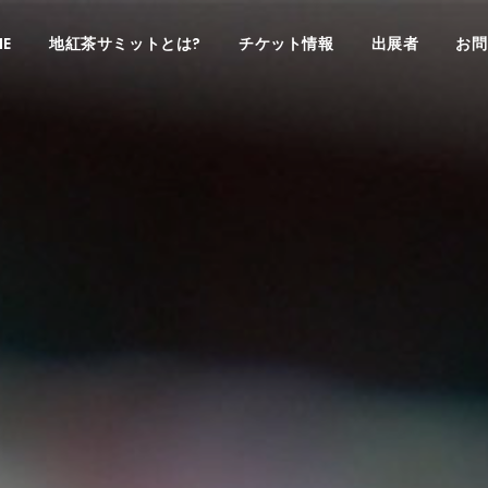
E
地紅茶サミットとは?
チケット情報
出展者
お問